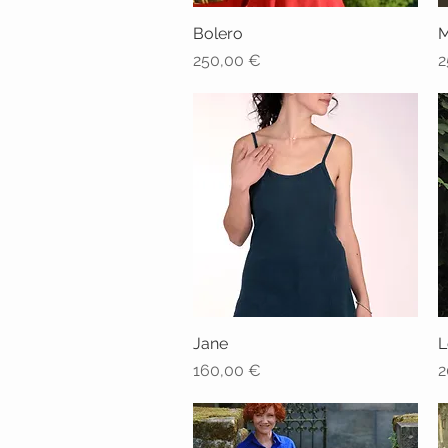
Bolero
Schnellansicht
M
Preis
P
250,00 €
2
Jane
Schnellansicht
L
Preis
P
160,00 €
2