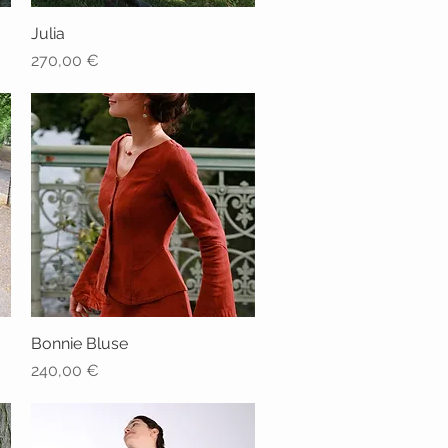
Julia
Schnellansicht
Preis
270,00 €
Bonnie Bluse
Schnellansicht
Preis
240,00 €