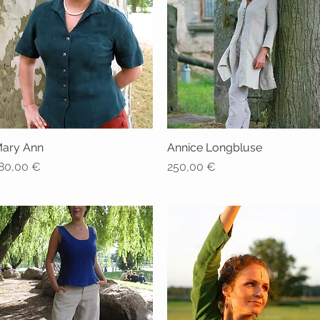
ary Ann
Schnellansicht
Annice Longbluse
Schnellansicht
reis
Preis
80,00 €
250,00 €