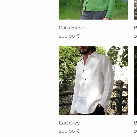
Dalia Bluse
Schnellansicht
B
Preis
P
200,00 €
1
Earl Grey
Schnellansicht
B
Preis
P
200,00 €
1