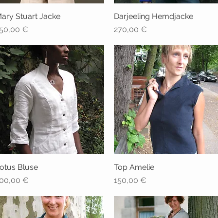
ary Stuart Jacke
Schnellansicht
Darjeeling Hemdjacke
Schnellansicht
reis
Preis
50,00 €
270,00 €
otus Bluse
Schnellansicht
Top Amelie
Schnellansicht
reis
Preis
00,00 €
150,00 €