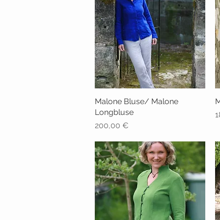
Malone Bluse/ Malone
Schnellansicht
M
Longbluse
P
1
Preis
200,00 €