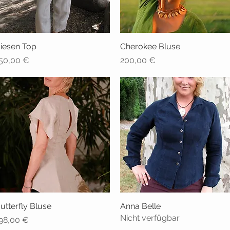
iesen Top
Schnellansicht
Cherokee Bluse
Schnellansicht
reis
Preis
50,00 €
200,00 €
utterfly Bluse
Schnellansicht
Anna Belle
Schnellansicht
Nicht verfügbar
reis
98,00 €