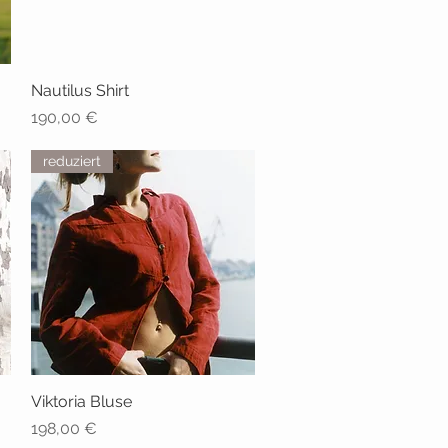
Nautilus Shirt
Schnellansicht
Preis
190,00 €
reduziert
Viktoria Bluse
Schnellansicht
Preis
198,00 €