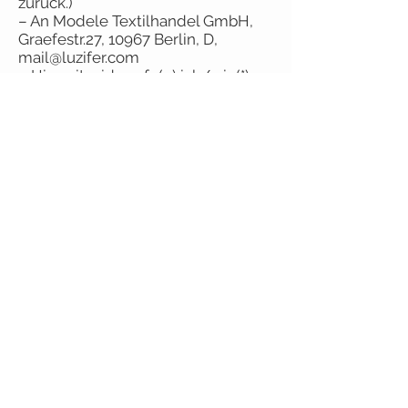
zurück.)
– An Modele Textilhandel GmbH,
Graefestr.27, 10967 Berlin, D,
mail@luzifer.com
– Hiermit widerrufe(n) ich/wir (*)
den von mir/uns (*)
abgeschlossenen Vertrag über den
Kauf der folgenden
Waren (*)/die Erbringung der
folgenden Dienstleistung (*)
– Bestellt am (*)/erhalten am (*)
– Name des/der Verbraucher(s)
– Anschrift des/der Verbraucher(s)
– Unterschrift des/der
Verbraucher(s) (nur bei Mitteilung
auf Papier)
– Datum
(*) Unzutreffendes streichen.
----------------------------------------
----------------------------------------
----------------------------------------
-------