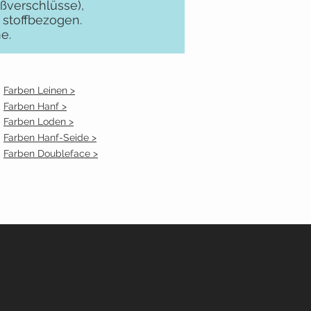
ßverschlüsse),
stoffbezogen.
e.
Farben Leinen >
Farben Hanf >
Farben Loden >
Farben Hanf-Seide >
Farben Doubleface >