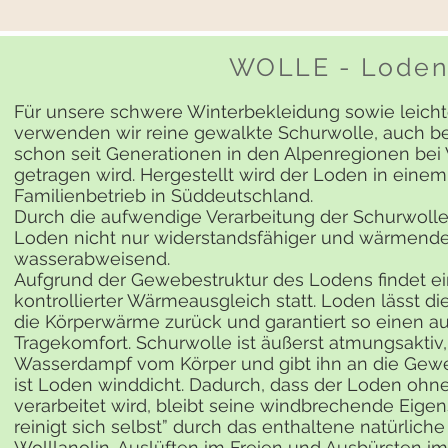
WOLLE - Lode
Für unsere schwere Winterbekleidung sowie leicht
verwenden wir reine gewalkte Schurwolle, auch be
schon seit Generationen in den Alpenregionen bei
getragen wird. Hergestellt wird der Loden in eine
Familienbetrieb in Süddeutschland.
Durch die aufwendige Verarbeitung der Schurwolle
Loden nicht nur widerstandsfähiger und wärmende
wasserabweisend.
Aufgrund der Gewebestruktur des Lodens findet e
kontrollierter Wärmeausgleich statt. Loden lässt die
die Körperwärme zurück und garantiert so einen 
Tragekomfort. Schurwolle ist äußerst atmungsaktiv,
Wasserdampf vom Körper und gibt ihn an die Gew
ist Loden winddicht. Dadurch, dass der Loden oh
verarbeitet wird, bleibt seine windbrechende Eigen
reinigt sich selbst” durch das enthaltene natürliche
Wolllanolin. Auslüften im Freien und Ausbürsten im