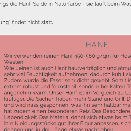
ings die Hanf-Seide in Naturfarbe - sie läuft beim W
g” findet nicht statt.
HANF
Wir verwenden reinen Hanf 450-580 g/qm für Hos
Westen.
Wie Leinen ist auch Hanf hautverträglich und atmu
sehr viel Feuchtigkeit aufnehmen, dadurch kühlt
Zudem wurde die Faser sehr dicht gewebt. Somit is
extrem robust und formstabil, sondern bei kalten
angenehm warm. Unser Hanf ist im Vergleich zu Lei
kräftiger. Die Sachen haben mehr Stand und Griff. De
und wird nass gesponnen, was ihn sehr haltbar mac
hat zudem einen besonderen Reiz. Das Besondere a
Lebendigkeit. Das Material dehnt sich etwas beim 
Ihre Kleidungsstücke gut Ihrer Figur anpassen, sic
dehnen und in der Länge etwas nachgeben.