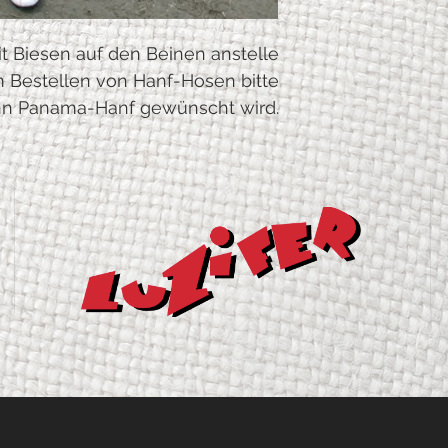
Seitenl
110
änge
t Biesen auf den Beinen anstelle
m Bestellen von Hanf-Hosen bitte
Vorder
28
e
n Panama-Hanf gewünscht wird.
Schritt
länge
Hinter
38
e
Schritt
länge
Saum
24
weite