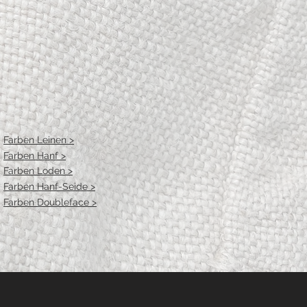
112
115
122
122
28,5
29
29,5
30
38,5
39
39,5
40
Farben Leinen >
Farben Hanf >
Farben Loden >
25
26
27
28
Farben Hanf-Seide >
Farben Doubleface >