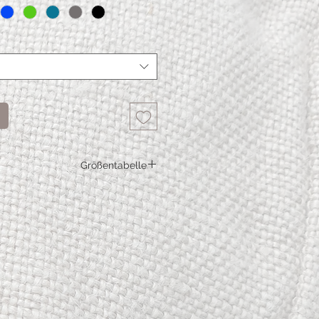
Größentabelle
M
L
XL
XXL
81,6
86,6
91,6
96,6
104,2
108,7
113,2
117,7