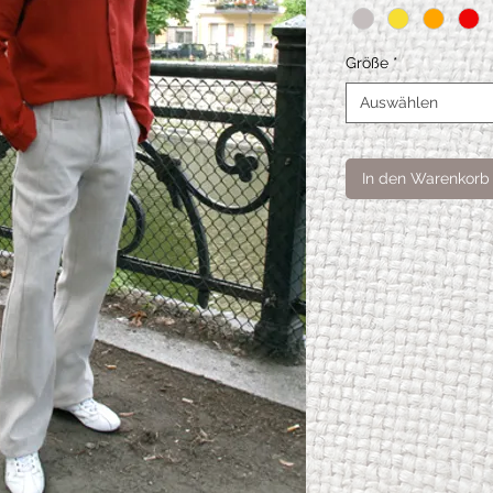
Größe
*
Auswählen
In den Warenkorb
Hose
S
Sasch
a
Bund
76,6
weite
Hüftw
99,7
eite