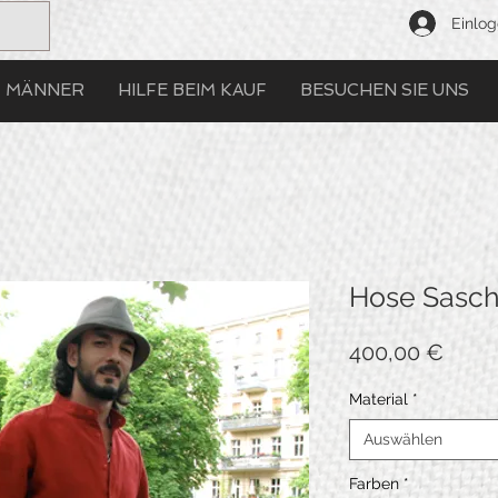
Einlo
MÄNNER
HILFE BEIM KAUF
BESUCHEN SIE UNS
Hose Sasc
Preis
400,00 €
Material
*
Auswählen
Farben
*