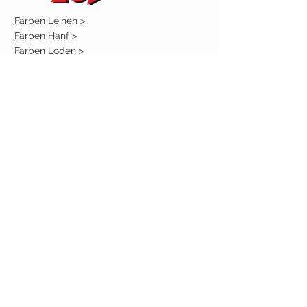
Farben Leinen >
Farben Hanf >
Farben Loden >
Farben Hanf-Seide >
Farben Doubleface >
HILFE BEIM KAUF
AGB und Versand >
Widerrufsbelehrung >
über Luzifer >
Kontakt >
der Laden in Berlin >
Impressum >