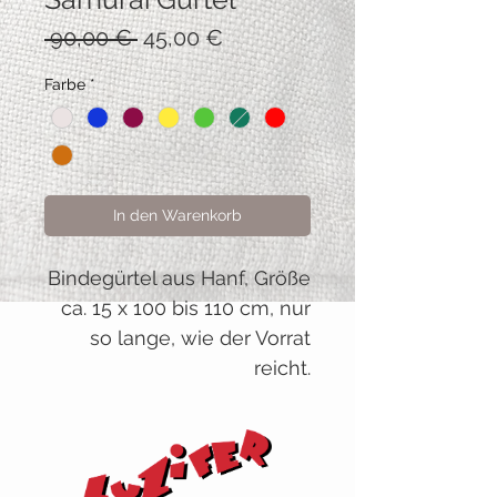
Standardpreis
Sale-
 90,00 € 
45,00 €
Preis
Farbe
*
In den Warenkorb
Bindegürtel aus Hanf, Größe
ca. 15 x 100 bis 110 cm, nur
so lange, wie der Vorrat
reicht.